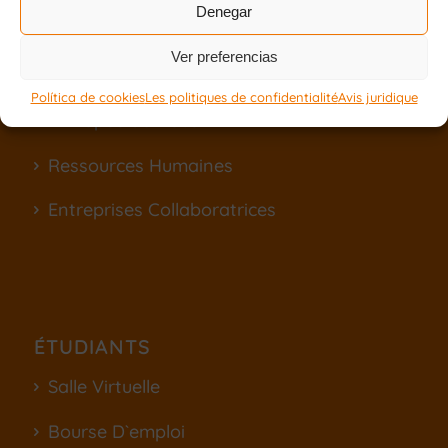
Denegar
Ver preferencias
FONDATION
Política de cookies
Les politiques de confidentialité
Avis juridique
À Propos de Nous
Ressources Humaines
Entreprises Collaboratrices
ÉTUDIANTS
Salle Virtuelle
Bourse D`emploi