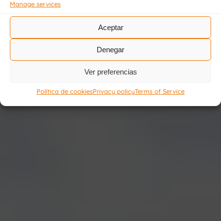
Manage services
Seville
Aceptar
Dolores Sopeña
Denegar
Foundation
Ver preferencias
Política de cookies
Privacy policy
Terms of Service