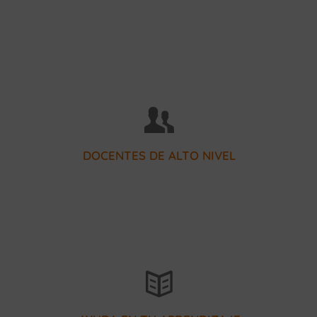
matriculados desde 1970
Más de 40.000 alumnos
DOCENTES DE ALTO NIVEL
profesores listos para ayudarte
Nuestro equipo de tutores y