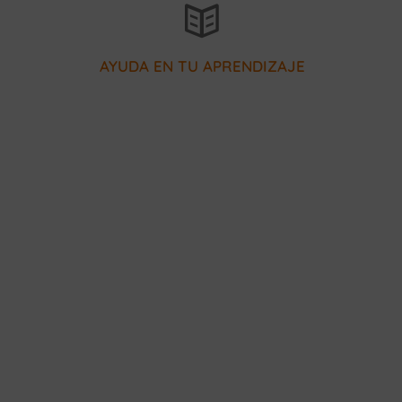
profesores listos para ayudarte
Nuestro equipo de tutores y
AYUDA EN TU APRENDIZAJE