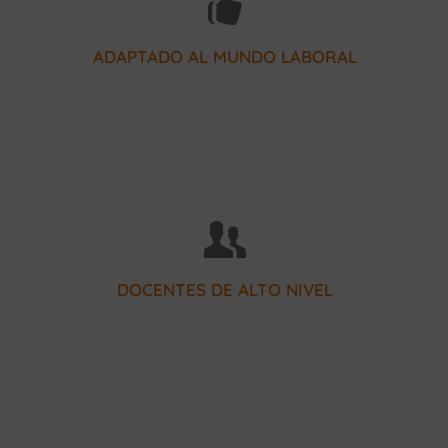
empresas del sector
Colaboramos con más de 250
ADAPTADO AL MUNDO LABORAL
matriculados desde 1970
Más de 40.000 alumnos
DOCENTES DE ALTO NIVEL