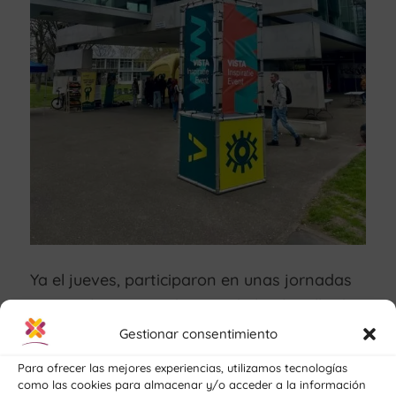
Ya el jueves, participaron en unas jornadas
nacionales orientadas a toda la plantilla de
profesionales que conforman la familia de
Gestionar consentimiento
#VISTAcollege que casualmente se celebran
Para ofrecer las mejores experiencias, utilizamos tecnologías
cada dos años y este año su sede ha sido en
como las cookies para almacenar y/o acceder a la información