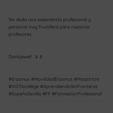
Sin duda una experiencia profesional y
personal muy fructífera para nuestros
profesores.
Dankjewel! 🌷🌷
#Erasmus #MovilidadErasmus #Maastricht
#VISTAcollege #AprendiendoSinFronteras
#SopeñaSevilla #FP #FormacionProfesional