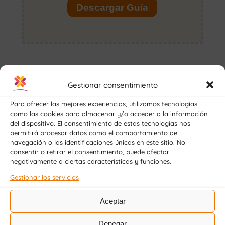
Sin más, animar a todo aquel que pueda
Gestionar consentimiento
disfrutar de ser uno más en el mundo
Para ofrecer las mejores experiencias, utilizamos tecnologías
Erasmus, a vivir algo de este nivel, algo sin
como las cookies para almacenar y/o acceder a la información
palabras y algo único…
del dispositivo. El consentimiento de estas tecnologías nos
permitirá procesar datos como el comportamiento de
navegación o las identificaciones únicas en este sitio. No
Gracias una vez más a estos tres meses y
consentir o retirar el consentimiento, puede afectar
nunca lo dejéis escapar.
negativamente a ciertas características y funciones.
Gestionar los servicios
Aceptar
Denegar