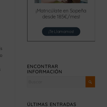
¡Matricúlate en Sopeña
desde 185€/mes!
¡Te Llamamos!
ís
to
ENCONTRAR
s
INFORMACIÓN
ÚLTIMAS ENTRADAS