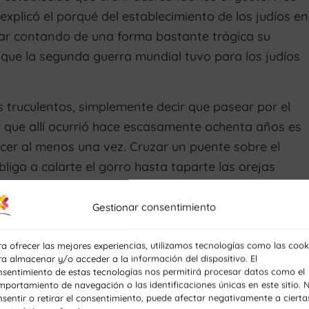
explicó el porqué del establecimiento de los judíos en
inar contando de una forma bastante trágica su
 que la segunda guerra mundial tuvo para los judíos
truculentos, simplemente decir que pasear por el
lo que allí ocurrió hace escasamente ochenta años es
cer al menos una vez. Cruzar un puente sobre el
bliga a calarte el gorro hasta taparte las orejas
s te mete de lleno en la ciudad, en su historia y en s
 no ser el mejor mes para visitar Cracovia, pero aquí
Gestionar consentimiento
ejor mes para visitar Cracovia si quieres imbuirte de
 sufrimiento de la ciudad.
a ofrecer las mejores experiencias, utilizamos tecnologías como las cook
a almacenar y/o acceder a la información del dispositivo. El
nsentimiento de estas tecnologías nos permitirá procesar datos como el
aurante polaco que no pertenezca a ninguna cadena 
portamiento de navegación o las identificaciones únicas en este sitio. 
recomendado restaurante polaco donde elegí Borsch d
sentir o retirar el consentimiento, puede afectar negativamente a cierta