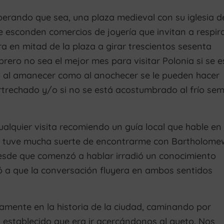
sperando que sea, una plaza medieval con su iglesia d
e esconden comercios de joyería que invitan a respir
ra en mitad de la plaza a girar trescientos sesenta
ero no sea el mejor mes para visitar Polonia si se e
to al amanecer como al anochecer se le pueden hacer
rtrechado y/o si no se está acostumbrado al frío sem
 cualquier visita recomiendo un guía local que hable en
 tuve mucha suerte de encontrarme con Bartholome
desde que comenzó a hablar irradió un conocimiento
dó a que la conversación fluyera en ambos sentidos
amente en la historia de la ciudad, caminando por
 establecido que era ir acercándonos al gueto. Nos