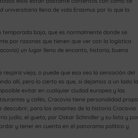
 todos ellos están bastante contentos con cómo se
 universitaria llena de vida Erasmus por lo que la
n temporada baja, que es normalmente donde se
nte por razones que tienen que ver con la logística
acovia) un lugar lleno de encanto, historia, buena
 respira vieja, o puede que esa sea la sensación del
ndo allí, pero lo cierto es que, si dejamos a un lado l
posible evitar en cualquier ciudad europea y las
taurantes y cafés, Cracovia tiene personalidad propi
descubrir, para los amantes de la historia Cracovia
o judío, el gueto, por Oskar Schindler y su lista y po
ordar y tener en cuenta en el panorama político y