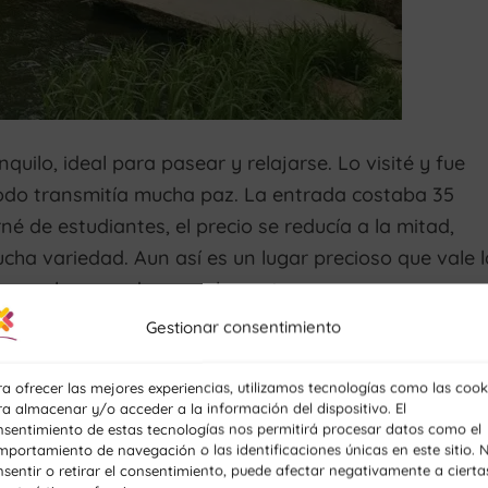
uilo, ideal para pasear y relajarse. Lo visité y fue
todo transmitía mucha paz. La entrada costaba 35
é de estudiantes, el precio se reducía a la mitad,
cha variedad. Aun así es un lugar precioso que vale l
as en la cascada o en el puente.
Gestionar consentimiento
a ofrecer las mejores experiencias, utilizamos tecnologías como las cook
a almacenar y/o acceder a la información del dispositivo. El
aw
nsentimiento de estas tecnologías nos permitirá procesar datos como el
portamiento de navegación o las identificaciones únicas en este sitio. 
sentir o retirar el consentimiento, puede afectar negativamente a cierta