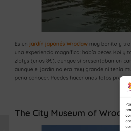
Es un
jardín japonés Wroclaw
muy bonito y tranq
una experiencia magnífica: había peces Koi y 
zlotys (unos 8€), aunque si presentaban un carn
aunque el jardín no era muy grande ni tenía mu
pena conocer. Puedes hacer unas fotos precios
Par
par
The City Museum of Wrocl
co
com
Sicilia en la piel: un
con
viaje por la isla de los