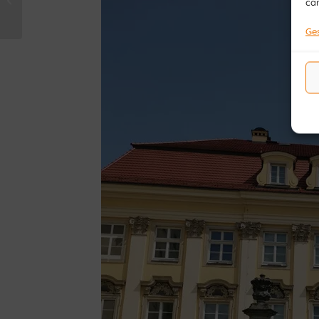
car
dioses
Ges