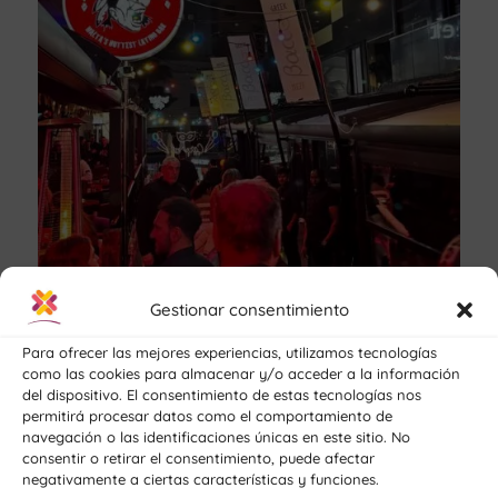
Gestionar consentimiento
Para ofrecer las mejores experiencias, utilizamos tecnologías
como las cookies para almacenar y/o acceder a la información
del dispositivo. El consentimiento de estas tecnologías nos
permitirá procesar datos como el comportamiento de
navegación o las identificaciones únicas en este sitio. No
consentir o retirar el consentimiento, puede afectar
Este pequeño club nocturno, ubicado a
negativamente a ciertas características y funciones.
pocos locales de CLIQUE, es uno de los