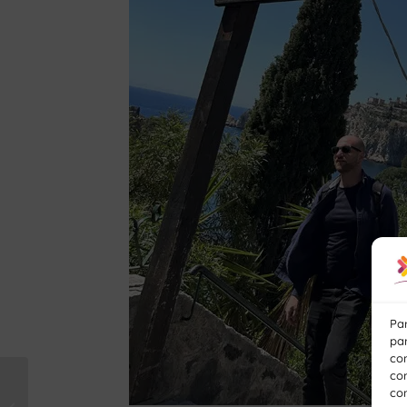
Par
par
co
com
Software libre para
con
Windows que debes