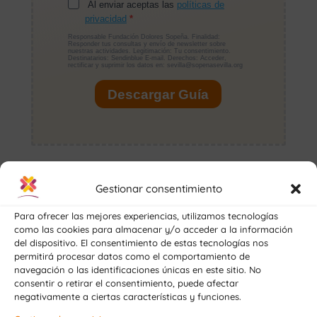
Aunque me cuesta mucho separarme de mi
familia y amigos en Sevilla, quiero enfocarlo
Gestionar consentimiento
como una nueva etapa, en la cual voy a
Para ofrecer las mejores experiencias, utilizamos tecnologías
poder asentarme en mi sector, coger la
como las cookies para almacenar y/o acceder a la información
del dispositivo. El consentimiento de estas tecnologías nos
experiencia que necesito y crear los
permitirá procesar datos como el comportamiento de
cimientos de una carrera profesional con
navegación o las identificaciones únicas en este sitio. No
consentir o retirar el consentimiento, puede afectar
mucho futuro.
negativamente a ciertas características y funciones.