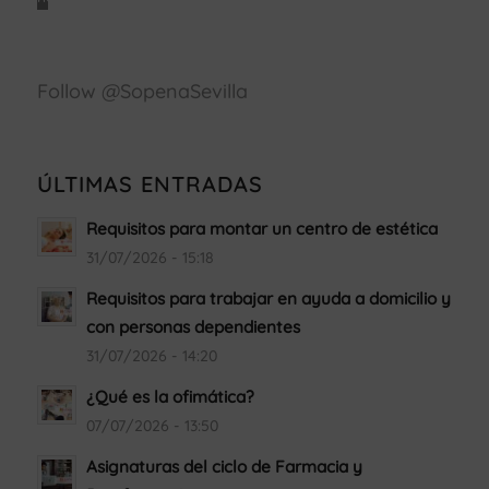
Facebook
Política
de
Follow @SopenaSevilla
cookies
Estoy
de
acuerdo
ÚLTIMAS ENTRADAS
Requisitos para montar un centro de estética
31/07/2026 - 15:18
Requisitos para trabajar en ayuda a domicilio y
con personas dependientes
31/07/2026 - 14:20
¿Qué es la ofimática?
07/07/2026 - 13:50
Asignaturas del ciclo de Farmacia y