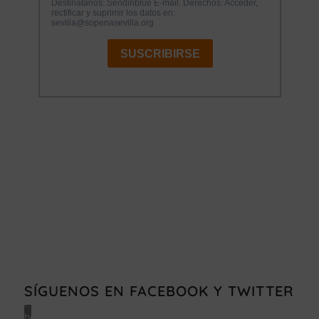
Haz
clic
en
«Estoy
de
acuerdo»
SÍGUENOS EN FACEBOOK Y TWITTER
para
habilitar