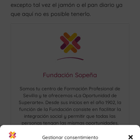
excepto tal vez el jamón o el pan diario ya
que aquí no es posible tenerlo.
Fundación Sopeña
Somos tu centro de Formación Profesional de
Sevilla y te ofrecemos «La Oportunidad de
Superarte». Desde sus inicios en el año 1902, la
función de la Fundación consiste en facilitar la
integración social y permitir que todas las
personas tengan las mismas oportunidades,
especialmente los más desfavorecidos.
Gestionar consentimiento