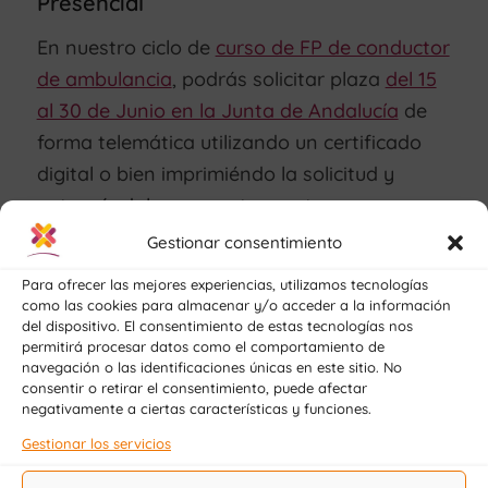
Presencial
En nuestro ciclo de
curso de FP de conductor
de ambulancia
, podrás solicitar plaza
del 15
al 30 de Junio en la Junta de Andalucía
de
forma telemática utilizando un certificado
digital o bien imprimiéndo la solicitud y
entregándola en nuestro centro.
Gestionar consentimiento
Una vez seas admitido, podrás formalizar la
matrícula con nosotros y comenzarás a
Para ofrecer las mejores experiencias, utilizamos tecnologías
como las cookies para almacenar y/o acceder a la información
estudiar de forma presencial.
del dispositivo. El consentimiento de estas tecnologías nos
permitirá procesar datos como el comportamiento de
navegación o las identificaciones únicas en este sitio. No
Semipresencial
consentir o retirar el consentimiento, puede afectar
negativamente a ciertas características y funciones.
Si te has quedado sin plazas o bien quieres
Gestionar los servicios
estudiar a tu ritmo
, también te ofrecemos la
posibilidad de matricularte directamente con