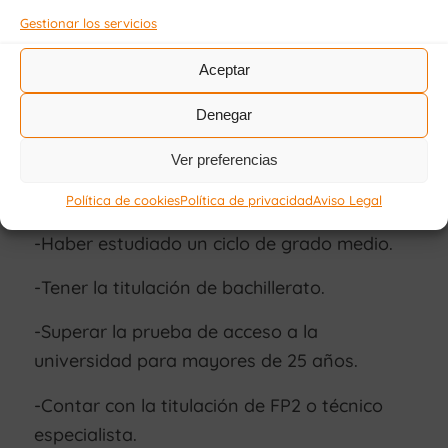
Gestionar los servicios
-Tener la titulación antigua de FP1 de técnico
auxiliar.
Aceptar
Denegar
ACCESO A GRADO SUPERIOR
Ver preferencias
Política de cookies
Política de privacidad
Aviso Legal
-Haber estudiado un ciclo de grado medio.
-Tener la titulación de bachillerato.
-Superar la prueba de acceso a la
universidad para mayores de 25 años.
-Contar con la titulación de FP2 o técnico
especialista.