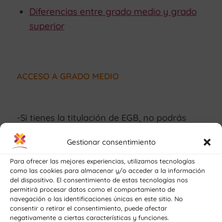
Diferencias entre grado medio y grado
superior
ACCESO A GRADO MEDIO
-Si tienes la titulación de EGB, no podrás
acceder a los ciclos de grado medio. Al
Gestionar consentimiento
menos tienes que disponer de la titulación
de la ESO.
Para ofrecer las mejores experiencias, utilizamos tecnologías
como las cookies para almacenar y/o acceder a la información
del dispositivo. El consentimiento de estas tecnologías nos
-Puedes optar por hacer las pruebas de
permitirá procesar datos como el comportamiento de
acceso a formación profesional.
navegación o las identificaciones únicas en este sitio. No
consentir o retirar el consentimiento, puede afectar
-Disponer de la titulación de bachillerato.
negativamente a ciertas características y funciones.