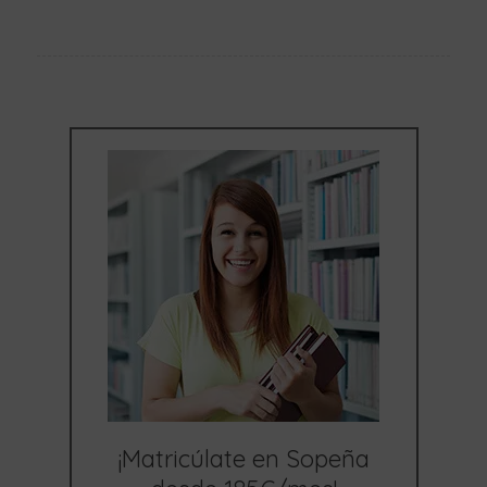
¡Matricúlate en Sopeña