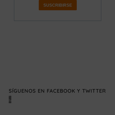
Haz
clic
en
«Estoy
de
acuerdo»
SÍGUENOS EN FACEBOOK Y TWITTER
para
habilitar
Facebook
Política