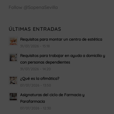
de
Follow @SopenaSevilla
cookies
Estoy
de
acuerdo
ÚLTIMAS ENTRADAS
Requisitos para montar un centro de estética
31/07/2026 - 15:18
Requisitos para trabajar en ayuda a domicilio y
con personas dependientes
31/07/2026 - 14:20
¿Qué es la ofimática?
07/07/2026 - 13:50
Asignaturas del ciclo de Farmacia y
Parafarmacia
07/07/2026 - 12:30