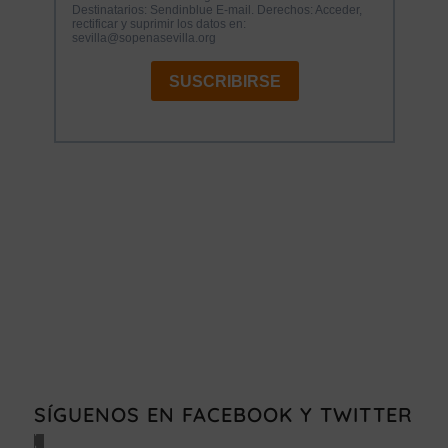
Haz
clic
en
«Estoy
de
acuerdo»
SÍGUENOS EN FACEBOOK Y TWITTER
para