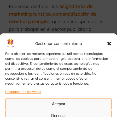
Podemos destacar las
asignaturas de
marketing turístico, comercialización de
eventos y el inglés
, que son indispensables
para trabajar en el sector publicitario.
Este curso tiene una
carga lectiva de 2000
Gestionar consentimiento
horas, donde 370 horas son prácticas
para
Para ofrecer las mejores experiencias, utilizamos tecnologías
tu primera incursión en el mundo laboral,
como las cookies para almacenar y/o acceder a la información
gracias a las empresas de turismo que
del dispositivo. El consentimiento de estas tecnologías nos
permitirá procesar datos como el comportamiento de
colaboran con la Fundación Sopeña.
navegación o las identificaciones únicas en este sitio. No
consentir o retirar el consentimiento, puede afectar
negativamente a ciertas características y funciones.
Gestionar los servicios
Descarga nuestro dossier para
obtener más información:
Aceptar
Denegar