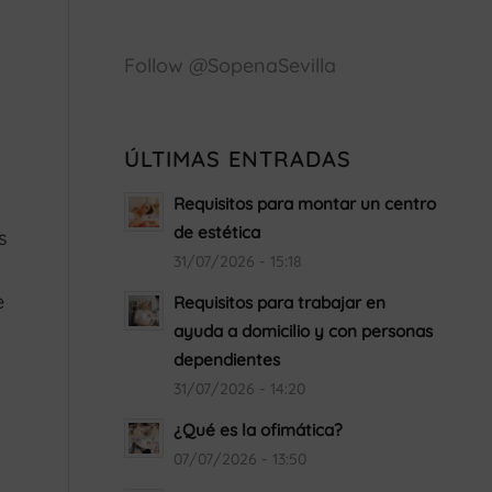
Política
de
cookies
Follow @SopenaSevilla
Estoy
de
acuerdo
ÚLTIMAS ENTRADAS
Requisitos para montar un centro
de estética
s
31/07/2026 - 15:18
e
Requisitos para trabajar en
ayuda a domicilio y con personas
dependientes
31/07/2026 - 14:20
¿Qué es la ofimática?
07/07/2026 - 13:50