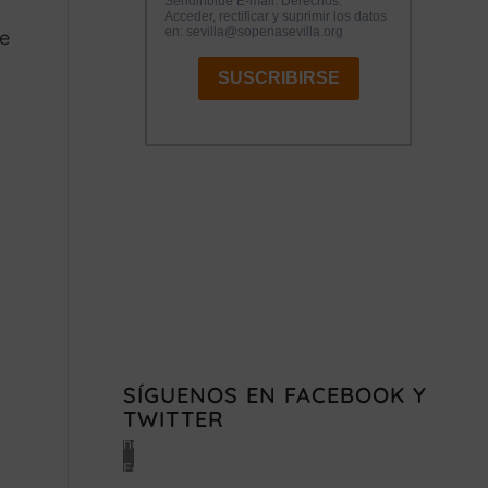
ie
Haz
clic
en
«Estoy
de
SÍGUENOS EN FACEBOOK Y
acuerdo»
TWITTER
para
habilitar
Facebook