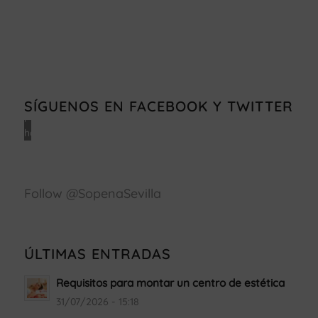
Haz
clic
en
«Estoy
de
acuerdo»
SÍGUENOS EN FACEBOOK Y TWITTER
para
habilitar
Facebook
Política
de
Follow @SopenaSevilla
cookies
Estoy
de
acuerdo
ÚLTIMAS ENTRADAS
Requisitos para montar un centro de estética
31/07/2026 - 15:18