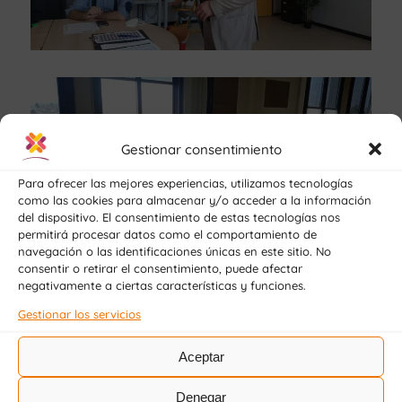
Gestionar consentimiento
Para ofrecer las mejores experiencias, utilizamos tecnologías
como las cookies para almacenar y/o acceder a la información
del dispositivo. El consentimiento de estas tecnologías nos
permitirá procesar datos como el comportamiento de
navegación o las identificaciones únicas en este sitio. No
consentir o retirar el consentimiento, puede afectar
negativamente a ciertas características y funciones.
Se ha destacado por parte de los profesores
Gestionar los servicios
el trabajo de acogida realizado en ambos
centros y las ganas de colaborar para
Aceptar
futuros proyectos.
Denegar