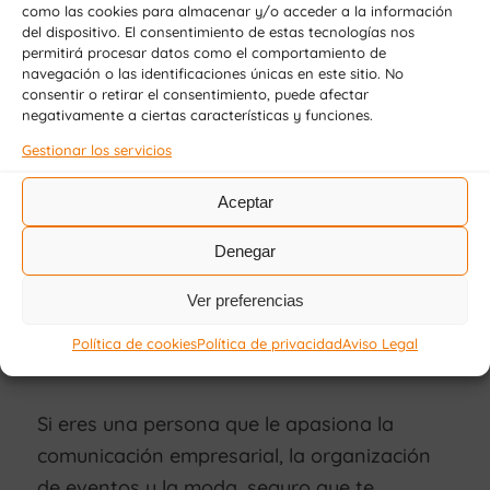
Si tienes la suerte de trabajar en una gran
como las cookies para almacenar y/o acceder a la información
empresa de publicidad, medio de
del dispositivo. El consentimiento de estas tecnologías nos
permitirá procesar datos como el comportamiento de
comunicación o para la administración
navegación o las identificaciones únicas en este sitio. No
consentir o retirar el consentimiento, puede afectar
pública como asesor/a, el salario puede ser
negativamente a ciertas características y funciones.
aún mayor, donde
la mayoría de estos
Gestionar los servicios
profesionales están entre los 22.000 –
50.000 €/ anuales
.
Aceptar
Denegar
Ver preferencias
¿Dónde estudiar?
Política de cookies
Política de privacidad
Aviso Legal
Si eres una persona que le apasiona la
comunicación empresarial, la organización
de eventos y la moda, seguro que te