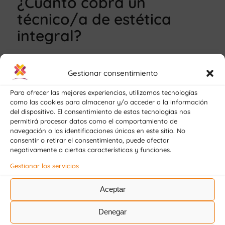
¿Cuánto cobra un
técnico/a de estética
integral?
Gestionar consentimiento
Los profesionales recién titulados en
Para ofrecer las mejores experiencias, utilizamos tecnologías
estética cobran
como mínimo el SMI que en
como las cookies para almacenar y/o acceder a la información
estos momentos está en 14 pagas de 1134€
del dispositivo. El consentimiento de estas tecnologías nos
permitirá procesar datos como el comportamiento de
ó 15876 € /anuales
. Pero eso es solo para
navegación o las identificaciones únicas en este sitio. No
empezar. Recuerda que la experiencia y la
consentir o retirar el consentimiento, puede afectar
negativamente a ciertas características y funciones.
especialización en un área específica de la
Gestionar los servicios
estética te garantizará mejores condiciones
laborales.
Aceptar
También puedes obtener más ingresos si te
Denegar
haces trabajador/a autónomo para ofrecer