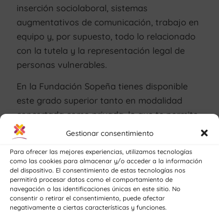
inserción sociolaboral, sistemas
augmentativos de comunicación, trabajo en
equipo y, por supuesto, todo lo relacionado
con la tutela y la representación legal de
personas vulnerables.
En la Fundación Sopeña tienes disponible
este grado superior tanto en modalidad
concertada como privada, lo que te permite
adaptar los estudios a tu ritmo y situación.
Gestionar consentimiento
Si tienes dudas sobre cuál encaja mejor
Para ofrecer las mejores experiencias, utilizamos tecnologías
contigo, puedes
descargarte nuestro dossier
como las cookies para almacenar y/o acceder a la información
informativo
o contactar con nosotros
del dispositivo. El consentimiento de estas tecnologías nos
permitirá procesar datos como el comportamiento de
directamente. Te formamos para pertenecer
navegación o las identificaciones únicas en este sitio. No
consentir o retirar el consentimiento, puede afectar
a ese grupo de personas con
profesiones
negativamente a ciertas características y funciones.
solidarias
, con gran empatía y sacrificio por